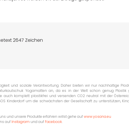
setext 2647 Zeichen
igkeit und soziale Verantwortung. Daher bieten wir nur nachhaltige Prod
aturkautschuk Yogamatten an, da es in der Welt schon genug Plastik g
e auch komplett plastikfrei und versenden CO2 neutral mit der Österrei
SOS Kinderdorf um die schwächsten der Gesellschaft zu unterstützen, Kin
s und unsere Produkte erfahren willst gehe auf
www.yosana.eu
uns auf
Instagram
und auf
Facebook
.