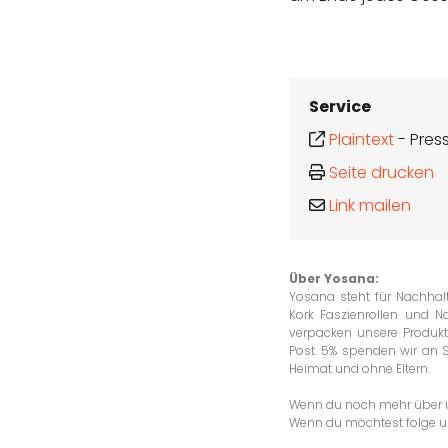
Service
Plaintext
-
Pres
Seite drucken
Link mailen
Über Yosana:
Yosana steht für Nachhalt
Kork Faszienrollen und N
verpacken unsere Produkt
Post. 5% spenden wir an 
Heimat und ohne Eltern.
Wenn du noch mehr über un
Wenn du möchtest folge 