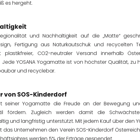
iß es hergeht.
ltigkeit
gionalität und Nachhaltigkeit auf die „Matte“ geschr
esign, Fertigung aus Naturkautschuk und recycelten Tex
 plastikfreier, CO2-neutraler Versand innerhalb Öster
 Jede YOSANA Yogamatte ist von höchster Qualität, zu
baubar und recyclebar.
r von SOS-Kinderdorf
t seiner Yogamatte die Freude an der Bewegung u
til fördern. Zugleich werden damit die Schwächst
tig und langfristig unterstützt. Mit jedem Kauf über den
t das Unternehmen den Verein SOS-Kinderdorf Österreich
häftsjahres werden 5% der Erträge gespendet.