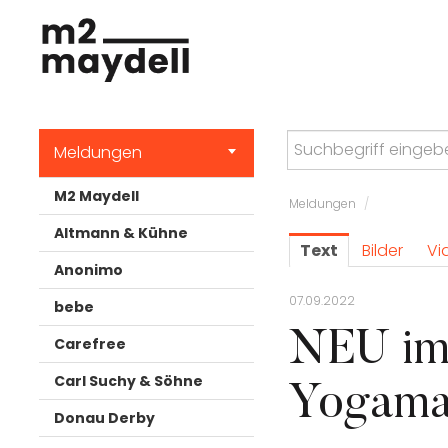
Meldungen
M2 Maydell
Meldungen
/
Altmann & Kühne
Text
Bilder
Vi
Anonimo
07.09.2022
bebe
NEU im
Carefree
Carl Suchy & Söhne
Yogama
Donau Derby