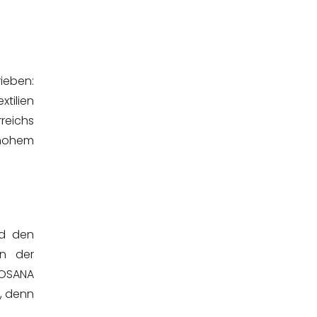
ieben:
tilien
reichs
 hohem
nd den
en der
 YOSANA
, denn