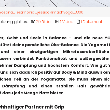
Yosana_Testimonial_jessicaklimachyoga_3300
eldung gibt es:
29 Bilder
1 Video
1 Dokument
er, Geist und Seele in Balance – und die neue 
tützt deine persönliche Öko-Balance. Die Yogamat
und einer einzigartigen Mikrofaseroberfläch
lfasern verbindet Funktionalität und außergewöhn
ehmer Dämpfung und höchstem Komfort. Wie gut 
und sich dadurch positiv auf Body & Mind auswirken,
ichen Teil an der Yogamatte. Sie muss einen si
 Dämpfung und einen stabilen Halt gewährlei
d dazu jede Menge Platz bieten.
hhaltiger Partner mit Grip