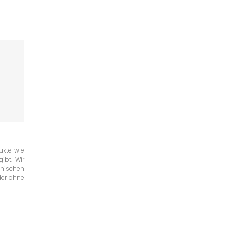
ukte wie
ibt. Wir
chischen
der ohne