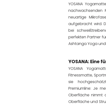
YOSANA Yogamatten 
nachwachsenden Ro
neuartige Mikrofas
aufgebracht wird. D
bei schweißtreib
perfekten Partner fü
Ashtanga Yoga und H
YOSANA: Eine für
YOSANA Yogamatte
Fitnessmatte, Spor
sie hochgeschät
Premiumline: Je me
Oberfläche nimmt d
Oberfläche und Stru