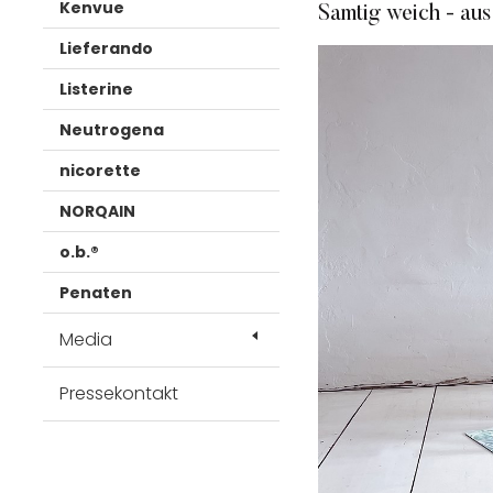
Kenvue
Samtig weich - aus
Lieferando
Listerine
Neutrogena
nicorette
NORQAIN
o.b.®
Penaten
Media
Pressekontakt