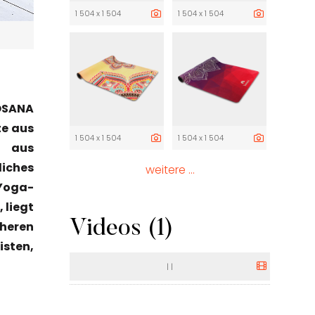
1 504 x 1 504
1 504 x 1 504
YOSANA
te aus
1 504 x 1 504
1 504 x 1 504
e aus
liches
weitere ...
Yoga-
 liegt
Videos (1)
cheren
sten,
|
|