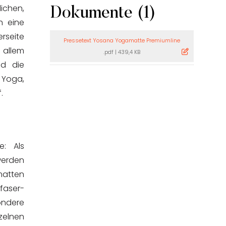
ichen,
Dokumente (1)
h eine
rseite
Pressetext Yosana Yogamatte Premiumline
 allem
.pdf
|
439,4 KB
nd die
a Yoga,
.
e: Als
werden
atten
faser-
ondere
zelnen