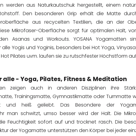
werden aus Naturkautschuk hergestellt, einem natürl
hstoff. Den besonderen Grip erhält die Matte durc
eroberfläche aus recycelten Textilien, die an der Obe
iese Mikrofaser-Oberfläche sorgt für optimalen Halt, vor
enden Asanas und Workouts. YOSANA Yogamatten si
r alle Yogis und Yoginis, besonders bei Hot Yoga, Vinyas
ot Pilates uvm. laufen sie zu rutschfester Höchstform auf
 alle - Yoga, Pilates, Fitness & Meditation
n zeigen auch in anderen Disziplinen ihre Stärk
tmatte, Trainingsmatte, Gymnastikmatte oder Turnmatte 
zt und heiß geliebt. Das Besondere der Yogam
hr man schwitzt, umso besser wird der Halt. Die Mikro
ie Feuchtigkeit sofort auf und trocknet rasch. Die bes
ktur der Yogamatte unterstützen den Körper bei jeder ein