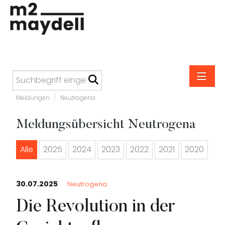
Meldungen
/
Neutrogena
Meldungen
Meldungsübersicht Neutrogena
M2 Maydell
Altmann & Kühne
Alle
2025
2024
2023
2022
2021
2020
Anonimo
bebe
30.07.2025
Neutrogena
Carefree
Die Revolution in der
Carl Suchy & Söhne