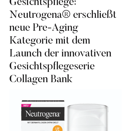
Gesichtspflege:
Donau Derby
Neutrogena® erschließt
Kenvue
neue Pre-Aging
Lieferando
Listerine
Kategorie mit dem
Neutrogena
Launch der innovativen
nicorette
Gesichtspflegeserie
NORQAIN
Collagen Bank
o.b.®
Penaten
Media
Pressekontakt