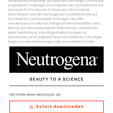
Börsenaufsichtsbehörde Securities and Exchange Commission
eingereichten Unterlagen, einschließlich des Jahresberichts auf
Formblatt 10-K für das am 31. Dezember 2023 endende
Geschäftsjahr und der nachfolgenden Quartalsberichte auf
Formblatt 10-Q sowie anderer Unterlagen, die unter
www.kenvue.com oder auf Anfrage bei Kenvue erhältlich sind.
Kenvue und seine verbundenen Unternehmen übernehmen
keine Verpflichtung, zukunftsgerichtete Aussagen zu
aktualisieren, sei es aufgrund neuer Informationen, zukünftiger
Ereignisse oder Entwicklungen oder aus anderen Gründen.
Alle Inhalte dieser Meldung als .zip:
Sofort downloaden