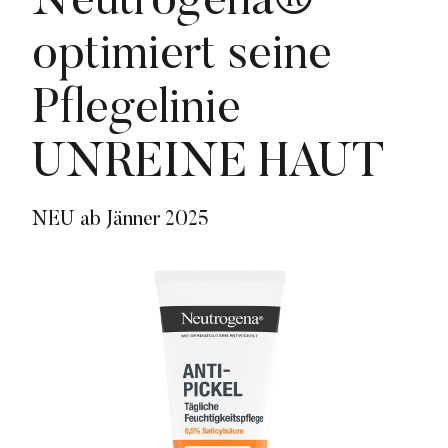
Neutrogena®
Donau Derby
optimiert seine
Kenvue
Lieferando
Pflegelinie
Listerine
UNREINE HAUT
Neutrogena
nicorette
NEU ab Jänner 2025
NORQAIN
o.b.®
Penaten
Media
Pressekontakt