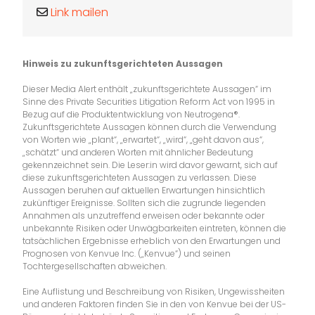
Link mailen
Hinweis zu zukunftsgerichteten Aussagen
Dieser Media Alert enthält „zukunftsgerichtete Aussagen“ im
Sinne des Private Securities Litigation Reform Act von 1995 in
Bezug auf die Produktentwicklung von Neutrogena®.
Zukunftsgerichtete Aussagen können durch die Verwendung
von Worten wie „plant“, „erwartet“, „wird“, „geht davon aus“,
„schätzt“ und anderen Worten mit ähnlicher Bedeutung
gekennzeichnet sein. Die Leser:in wird davor gewarnt, sich auf
diese zukunftsgerichteten Aussagen zu verlassen. Diese
Aussagen beruhen auf aktuellen Erwartungen hinsichtlich
zukünftiger Ereignisse. Sollten sich die zugrunde liegenden
Annahmen als unzutreffend erweisen oder bekannte oder
unbekannte Risiken oder Unwägbarkeiten eintreten, können die
tatsächlichen Ergebnisse erheblich von den Erwartungen und
Prognosen von Kenvue Inc. („Kenvue“) und seinen
Tochtergesellschaften abweichen.
Eine Auflistung und Beschreibung von Risiken, Ungewissheiten
und anderen Faktoren finden Sie in den von Kenvue bei der US-