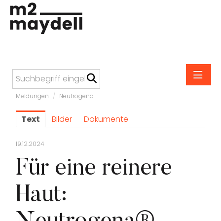
Meldungen
/
Neutrogena
Meldungen
Text
Bilder
Dokumente
M2 Maydell
Altmann & Kühne
19.12.2024
Anonimo
Für eine reinere
bebe
Haut:
Carefree
Carl Suchy & Söhne