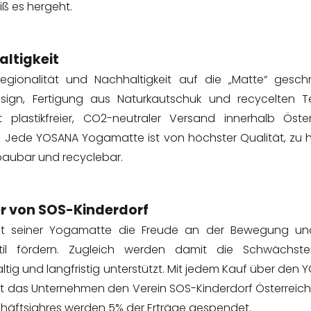
iß es hergeht.
ltigkeit
gionalität und Nachhaltigkeit auf die „Matte“ geschr
esign, Fertigung aus Naturkautschuk und recycelten Tex
 plastikfreier, CO2-neutraler Versand innerhalb Öster
 Jede YOSANA Yogamatte ist von höchster Qualität, zu
baubar und recyclebar.
r von SOS-Kinderdorf
t seiner Yogamatte die Freude an der Bewegung u
til fördern. Zugleich werden damit die Schwächst
tig und langfristig unterstützt. Mit jedem Kauf über den
t das Unternehmen den Verein SOS-Kinderdorf Österreich
häftsjahres werden 5% der Erträge gespendet.