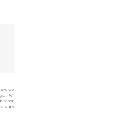
ukte wie
ibt. Wir
chischen
der ohne