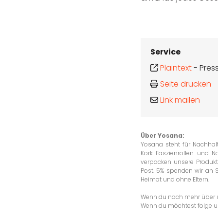
Service
Plaintext
-
Pres
Seite drucken
Link mailen
Über Yosana:
Yosana steht für Nachhalt
Kork Faszienrollen und N
verpacken unsere Produkt
Post. 5% spenden wir an 
Heimat und ohne Eltern.
Wenn du noch mehr über un
Wenn du möchtest folge 