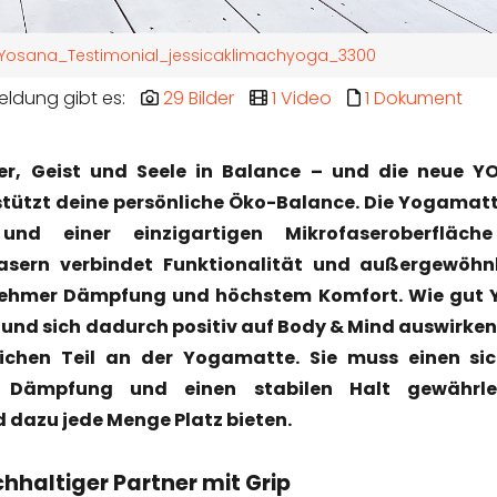
Yosana_Testimonial_jessicaklimachyoga_3300
eldung gibt es:
29 Bilder
1 Video
1 Dokument
er, Geist und Seele in Balance – und die neue 
tützt deine persönliche Öko-Balance. Die Yogamat
und einer einzigartigen Mikrofaseroberfläch
lfasern verbindet Funktionalität und außergewöhn
ehmer Dämpfung und höchstem Komfort. Wie gut 
und sich dadurch positiv auf Body & Mind auswirken,
ichen Teil an der Yogamatte. Sie muss einen si
 Dämpfung und einen stabilen Halt gewährlei
d dazu jede Menge Platz bieten.
hhaltiger Partner mit Grip