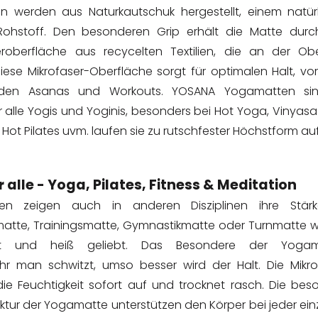
werden aus Naturkautschuk hergestellt, einem natürl
hstoff. Den besonderen Grip erhält die Matte durc
eroberfläche aus recycelten Textilien, die an der Obe
iese Mikrofaser-Oberfläche sorgt für optimalen Halt, vor
enden Asanas und Workouts. YOSANA Yogamatten si
r alle Yogis und Yoginis, besonders bei Hot Yoga, Vinyas
ot Pilates uvm. laufen sie zu rutschfester Höchstform auf
 alle - Yoga, Pilates, Fitness & Meditation
n zeigen auch in anderen Disziplinen ihre Stärk
tmatte, Trainingsmatte, Gymnastikmatte oder Turnmatte 
zt und heiß geliebt. Das Besondere der Yogam
hr man schwitzt, umso besser wird der Halt. Die Mikro
ie Feuchtigkeit sofort auf und trocknet rasch. Die bes
ktur der Yogamatte unterstützen den Körper bei jeder ein