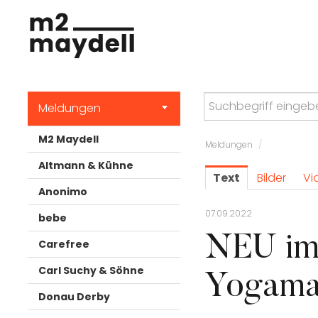
Meldungen
M2 Maydell
Meldungen
/
Altmann & Kühne
Text
Bilder
Vi
Anonimo
07.09.2022
bebe
NEU im
Carefree
Carl Suchy & Söhne
Yogama
Donau Derby