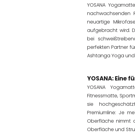
YOSANA Yogamatten 
nachwachsenden Ro
neuartige Mikrofas
aufgebracht wird. D
bei schweißtreib
perfekten Partner fü
Ashtanga Yoga und H
YOSANA: Eine für
YOSANA Yogamatte
Fitnessmatte, Spor
sie hochgeschät
Premiumline: Je me
Oberfläche nimmt d
Oberfläche und Stru