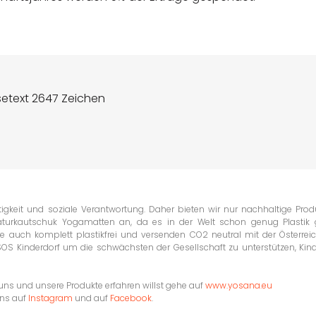
setext 2647 Zeichen
igkeit und soziale Verantwortung. Daher bieten wir nur nachhaltige Prod
aturkautschuk Yogamatten an, da es in der Welt schon genug Plastik g
e auch komplett plastikfrei und versenden CO2 neutral mit der Österrei
SOS Kinderdorf um die schwächsten der Gesellschaft zu unterstützen, Kin
s und unsere Produkte erfahren willst gehe auf
www.yosana.eu
uns auf
Instagram
und auf
Facebook
.