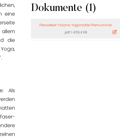
ichen,
Dokumente (1)
h eine
rseite
Pressetext Yosana Yogamatte Premiumline
 allem
.pdf
|
439,4 KB
nd die
a Yoga,
.
e: Als
werden
atten
faser-
ondere
zelnen