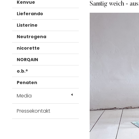
Kenvue
Samtig weich - aus
Lieferando
Listerine
Neutrogena
nicorette
NORQAIN
o.b.®
Penaten
Media
Pressekontakt