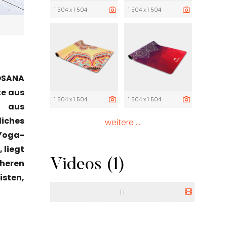
1 504 x 1 504
1 504 x 1 504
YOSANA
te aus
1 504 x 1 504
1 504 x 1 504
e aus
liches
weitere ...
Yoga-
 liegt
Videos (1)
cheren
sten,
|
|