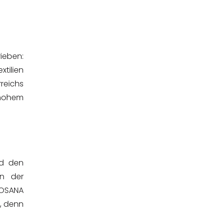
ieben:
tilien
reichs
 hohem
nd den
en der
 YOSANA
, denn