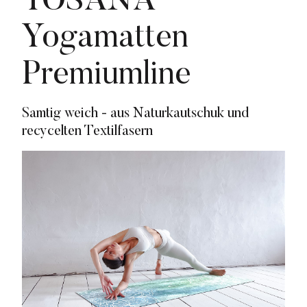
YOSANA
Donau Derby
Yogamatten
Kenvue
Lieferando
Premiumline
Listerine
Samtig weich - aus Naturkautschuk und
Neutrogena
recycelten Textilfasern
nicorette
NORQAIN
o.b.®
Penaten
Media
Pressekontakt