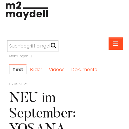
Meldungen
/
Meldungen
Text
Bilder
Videos
Dokumente
M2 Maydell
Altmann & Kühne
07.09.2022
Anonimo
NEU im
bebe
September:
Carefree
Carl Suchy & Söhne