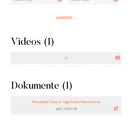
weitere ...
Videos (1)
|
|
Dokumente (1)
Pressetext Yosana Yogamatte Premiumline
.pdf
|
439,4 KB