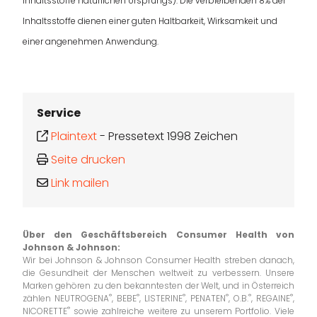
Inhaltsstoffe natürlichen Ursprungs). Die verbleibenden 8% der
Inhaltsstoffe dienen einer guten Haltbarkeit, Wirksamkeit und
einer angenehmen Anwendung.
Service
Plaintext
-
Pressetext 1998 Zeichen
Seite drucken
Link mailen
Über den Geschäftsbereich Consumer Health
von
Johnson & Johnson:
Wir bei Johnson & Johnson Consumer Health streben danach,
die Gesundheit der Menschen weltweit zu verbessern. Unsere
Marken gehören zu den bekanntesten der Welt, und in Österreich
®
®
®
®
®
®
zählen NEUTROGENA
, BEBE
, LISTERINE
, PENATEN
, O.B.
, REGAINE
,
®
NICORETTE
sowie zahlreiche weitere zu unserem Portfolio. Viele