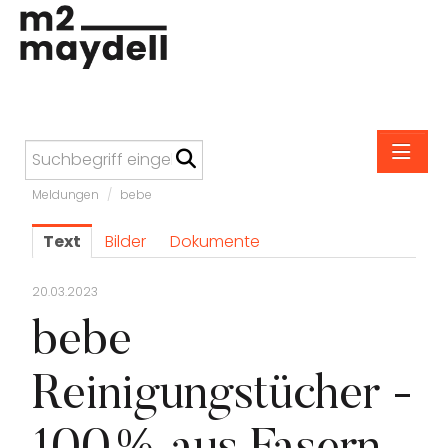
Meldungen
/
bebe
Meldungen
Text
Bilder
Dokumente
M2 Maydell
Altmann & Kühne
20.03.2023
Anonimo
bebe
bebe
Reinigungstücher -
Carefree
Carl Suchy & Söhne