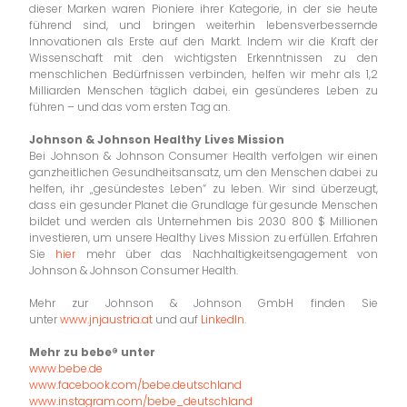
dieser Marken waren Pioniere ihrer Kategorie, in der sie heute
führend sind, und bringen weiterhin lebensverbessernde
Innovationen als Erste auf den Markt. Indem wir die Kraft der
Wissenschaft mit den wichtigsten Erkenntnissen zu den
menschlichen Bedürfnissen verbinden, helfen wir mehr als 1,2
Milliarden Menschen täglich dabei, ein gesünderes Leben zu
führen – und das vom ersten Tag an.
Johnson & Johnson Healthy Lives Mission
Bei Johnson & Johnson Consumer Health verfolgen wir einen
ganzheitlichen Gesundheitsansatz, um den Menschen dabei zu
helfen, ihr „gesündestes Leben“ zu leben. Wir sind überzeugt,
dass ein gesunder Planet die Grundlage für gesunde Menschen
bildet und werden als Unternehmen bis 2030 800 $ Millionen
investieren, um unsere Healthy Lives Mission zu erfüllen. Erfahren
Sie
hier
mehr über das Nachhaltigkeitsengagement von
Johnson & Johnson Consumer Health.
Mehr zur Johnson & Johnson GmbH finden Sie
unter
www.jnjaustria.at
und auf
LinkedIn
.
Mehr zu bebe® unter
www.bebe.de
www.facebook.com/bebe.deutschland
www.instagram.com/bebe_deutschland