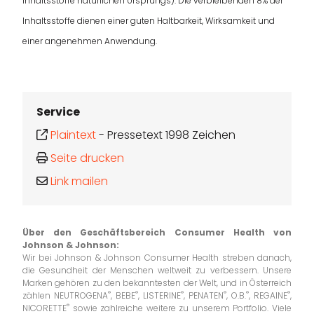
Inhaltsstoffe natürlichen Ursprungs). Die verbleibenden 8% der
Inhaltsstoffe dienen einer guten Haltbarkeit, Wirksamkeit und
einer angenehmen Anwendung.
Service
Plaintext
-
Pressetext 1998 Zeichen
Seite drucken
Link mailen
Über den Geschäftsbereich Consumer Health
von
Johnson & Johnson:
Wir bei Johnson & Johnson Consumer Health streben danach,
die Gesundheit der Menschen weltweit zu verbessern. Unsere
Marken gehören zu den bekanntesten der Welt, und in Österreich
®
®
®
®
®
®
zählen NEUTROGENA
, BEBE
, LISTERINE
, PENATEN
, O.B.
, REGAINE
,
®
NICORETTE
sowie zahlreiche weitere zu unserem Portfolio. Viele