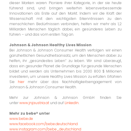
dieser Marken waren Pioniere ihrer Kategorie, in der sie heute
führend sind, und bringen weiterhin lebensverbessernde
Innovationen als Erste auf den Markt. Indem wir die Kraft der
Wissenschaft mit den wichtigsten Erkenntnissen zu den
menschlichen Bedürfnissen verbinden, helfen wir mehr als 1,2
Milliarden Menschen täglich dabei, ein gesünderes Leben zu
führen – und das vom ersten Tag an.
Johnson & Johnson Healthy Lives Mission
Bei Johnson & Johnson Consumer Health verfolgen wir einen
ganzheitlichen Gesundheitsansatz, um den Menschen dabei zu
helfen, ihr „gesündestes Leben“ zu leben. Wir sind überzeugt,
dass ein gesunder Planet die Grundlage für gesunde Menschen
bildet und werden als Unternehmen bis 2030 800 $ Millionen
investieren, um unsere Healthy Lives Mission zu erfüllen. Erfahren
Sie
hier
mehr über das Nachhaltigkeitsengagement von
Johnson & Johnson Consumer Health.
Mehr zur Johnson & Johnson GmbH finden Sie
unter
www.jnjaustria.at
und auf
LinkedIn
.
Mehr zu bebe® unter
www.bebe.de
www.facebook.com/bebe.deutschland
www.instagram.com/bebe_deutschland