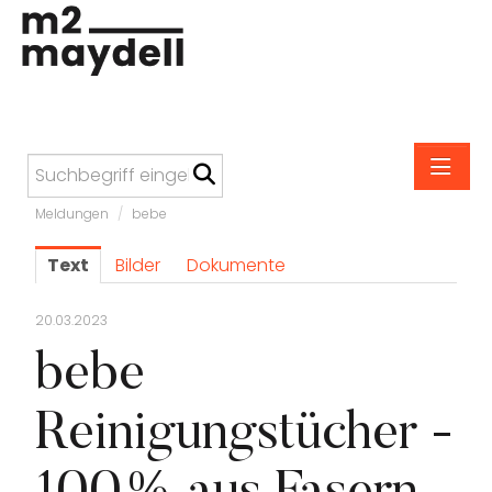
Meldungen
/
bebe
Meldungen
Text
Bilder
Dokumente
M2 Maydell
Altmann & Kühne
20.03.2023
Anonimo
bebe
bebe
Reinigungstücher -
Carefree
Carl Suchy & Söhne