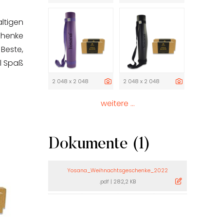
ltigen
chenke
 Beste,
el Spaß
2 048 x 2 048
2 048 x 2 048
weitere ...
Dokumente (1)
Yosana_Weihnachtsgeschenke_2022
.pdf
|
282,2 KB