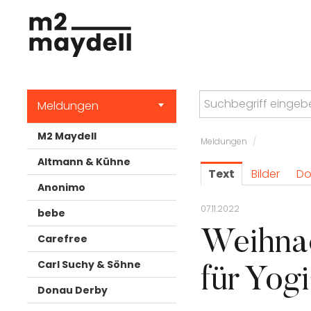
Meldungen
M2 Maydell
Meldungen
/
Altmann & Kühne
Text
Bilder
Do
Anonimo
07.11.2022
bebe
Weihnac
Carefree
Carl Suchy & Söhne
für Yogi
Donau Derby