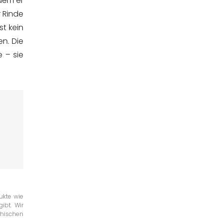
 dem er
r Rinde
st kein
n. Die
 – sie
ukte wie
ibt. Wir
chischen