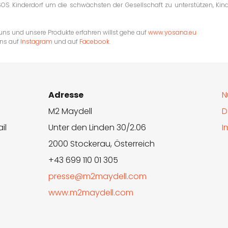
SOS Kinderdorf um die schwächsten der Gesellschaft zu unterstützen, Kin
s und unsere Produkte erfahren willst gehe auf
www.yosana.eu
uns auf
Instagram
und auf
Facebook
.
Adresse
N
M2 Maydell
D
il
Unter den Linden 30/2.06
I
2000 Stockerau, Österreich
+43 699 110 01 305
presse@m2maydell.com
www.m2maydell.com