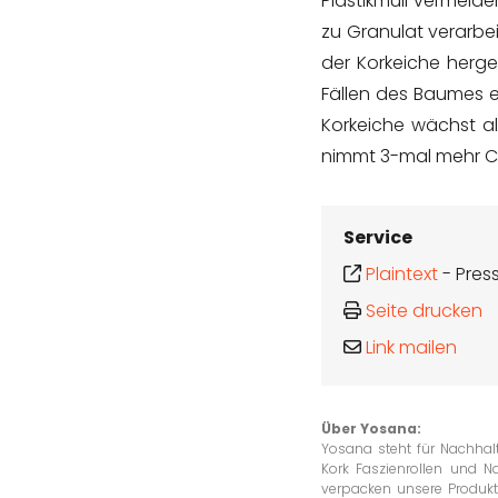
Plastikmüll vermeide
zu Granulat verarbei
der Korkeiche herges
Fällen des Baumes e
Korkeiche wächst al
nimmt 3-mal mehr CO
Service
Plaintext
-
Pres
Seite drucken
Link mailen
Über Yosana:
Yosana steht für Nachhalt
Kork Faszienrollen und N
verpacken unsere Produkt