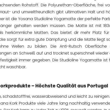
achsenden Rohstoff. Die Polyurethan-Oberfläche, frei v
Haut- und umweltfreundlich gibt ultimativen Halt und h
her ist die Yosana Studioline Yogamatte der perfekte Part
e länger gehalten werden müssen. Die Matte ist mit 18
als herkömmliche Matten. Das bietet dir mehr Platz für
ke sorgt für extra gute Dämpfung und die Matte liegt sa
ne Wellen zu bilden. Die Anti-Rutsch Oberfläche
Mengen an Schweiß auf und trocknet superschnell wieder 
festigkeit immer gegeben. Die Studioline Yogamatte ist 
cht waschbar.
Korkprodukte – Höchste Qualität aus Portugal
n, schadstofffrei, wasserabweisend und leicht zu reinigen
sana Kork Produkte viele Jahre lang nachhaltig verwend