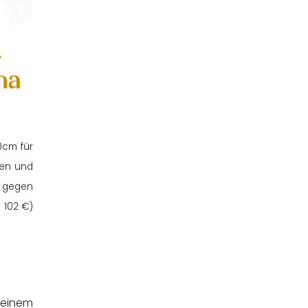
0cm für
ken und
 gegen
 102 €)
 einem