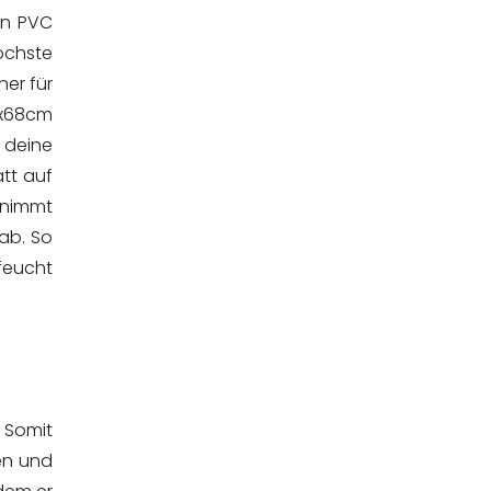
on PVC
öchste
ner für
3x68cm
 deine
tt auf
 nimmt
ab. So
feucht
. Somit
en und