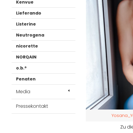
Kenvue
Lieferando
Listerine
Neutrogena
nicorette
NORQAIN
o.b.®
Penaten
Media
Pressekontakt
Yosana_Y
Zu di