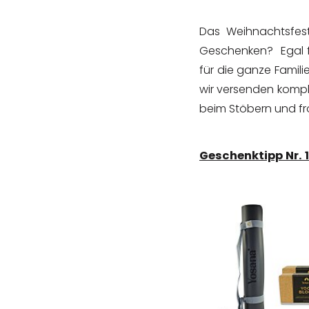
Das Weihnachtsfes
Geschenken? Egal f
für die ganze Famili
wir versenden komple
beim Stöbern und f
Geschenktipp Nr. 