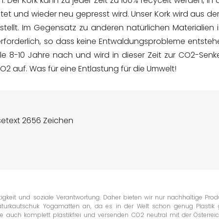
n. Der Kork kann zu jeder Zeit zu 100% recycelt werden, in
tet und wieder neu gepresst wird. Unser Kork wird aus de
tellt. Im Gegensatz zu anderen natürlichen Materialien i
rforderlich, so dass keine Entwaldungsprobleme entstehe
le 8-10 Jahre nach und wird in dieser Zeit zur CO2-Senke
2 auf. Was für eine Entlastung für die Umwelt!
setext 2656 Zeichen
igkeit und soziale Verantwortung. Daher bieten wir nur nachhaltige Prod
aturkautschuk Yogamatten an, da es in der Welt schon genug Plastik g
e auch komplett plastikfrei und versenden CO2 neutral mit der Österrei